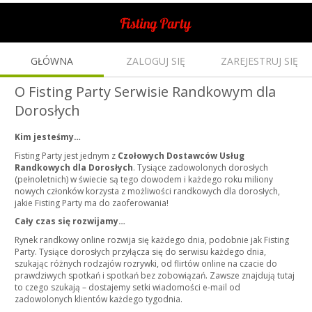
GŁÓWNA
ZALOGUJ SIĘ
ZAREJESTRUJ SIĘ
O Fisting Party Serwisie Randkowym dla
Dorosłych
Kim jesteśmy…
Fisting Party jest jednym z
Czołowych Dostawców Usług
Randkowych dla Dorosłych
. Tysiące zadowolonych dorosłych
(pełnoletnich) w świecie są tego dowodem i każdego roku miliony
nowych członków korzysta z możliwości randkowych dla dorosłych,
jakie Fisting Party ma do zaoferowania!
Cały czas się rozwijamy…
Rynek randkowy online rozwija się każdego dnia, podobnie jak Fisting
Party. Tysiące dorosłych przyłącza się do serwisu każdego dnia,
szukając różnych rodzajów rozrywki, od flirtów online na czacie do
prawdziwych spotkań i spotkań bez zobowiązań. Zawsze znajdują tutaj
to czego szukają – dostajemy setki wiadomości e-mail od
zadowolonych klientów każdego tygodnia.