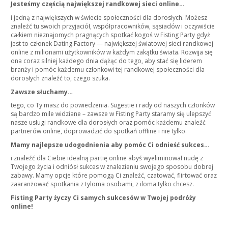
Jesteśmy częścią największej randkowej sieci online…
i jedną z największych w świecie społeczności dla dorosłych. Możesz
znaleźć tu swoich przyjaciół, współpracowników, sąsiadów i oczywiście
całkiem nieznajomych pragnących spotkać kogoś w Fisting Party gdyż
jest to członek Dating Factory — największej światowej sieci randkowej
online z milionami użytkowników w każdym zakątku świata. Rozwija się
ona coraz silniej każdego dnia dążąc do tego, aby stać się liderem
branży i pomóc każdemu członkowi tej randkowej społeczności dla
dorosłych znaleźć to, czego szuka.
Zawsze słuchamy…
tego, co Ty masz do powiedzenia. Sugestie i rady od naszych członków
są bardzo mile widziane – zawsze w Fisting Party staramy się ulepszyć
nasze usługi randkowe dla dorosłych oraz pomóc każdemu znaleźć
partnerów online, doprowadzić do spotkań offline i nie tylko.
Mamy najlepsze udogodnienia aby pomóc Ci odnieść sukces…
i znaleźć dla Ciebie idealną partię online abyś wyeliminował nudę z
Twojego życia i odniósł sukces w znalezieniu swojego sposobu dobrej
zabawy. Mamy opcje które pomogą Ci znaleźć, czatować, flirtować oraz
zaaranżować spotkania z tyloma osobami, z iloma tylko chcesz.
Fisting Party życzy Ci samych sukcesów w Twojej podróży
online!